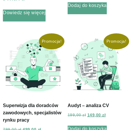
Dodaj do koszyka
Dowiedz się więcej
Promocja!
Promocja!
Superwizja dla doradców
Audyt – analiza CV
zawodowych, specjalistów
199,00
zł
149,00
zł
rynku pracy
Dodaj do koszyka
799,00
zł
499,00
zł